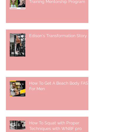
Training Mentorship Program
Edison's Transformation Story
How To Get A Beach Body FAST
For Men
How To Squat with Proper
Techniques with WNBF pro