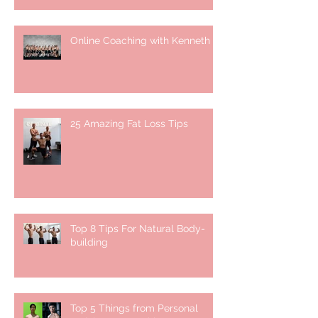
Online Coaching with Kenneth
25 Amazing Fat Loss Tips⁣
Top 8 Tips For Natural Body-
building ⁣
Top 5 Things from Personal