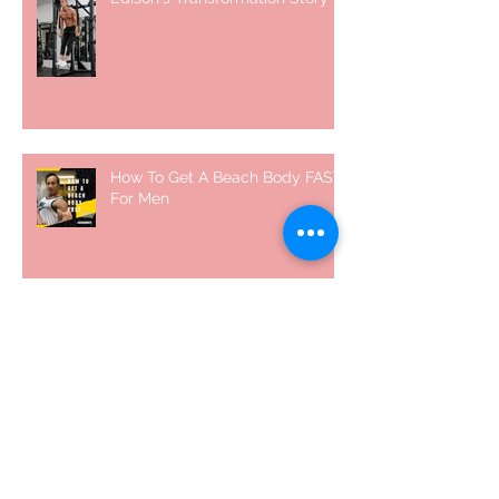
How To Get A Beach Body FAST
For Men
How To Squat with Proper
Techniques with WNBF pro
網上健身教練師徒計劃 2020