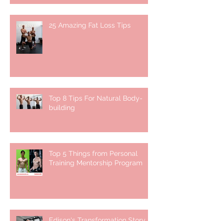
25 Amazing Fat Loss Tips⁣
Top 8 Tips For Natural Body-
building ⁣
Top 5 Things from Personal
Training Mentorship Program
Edison's Transformation Story