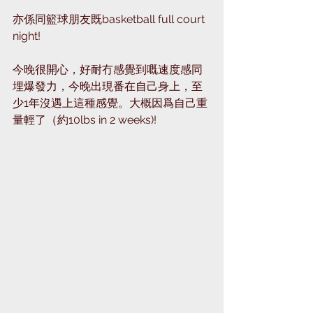
亦係同籃球朋友既basketball full court 
night!
今晚很開心，好耐冇感覺到嘅速度感同
埋爆發力，今晚出現番在自己身上，至
少1年沒遇上這種感覺。大概因爲自己重
量輕了（約10lbs in 2 weeks)!