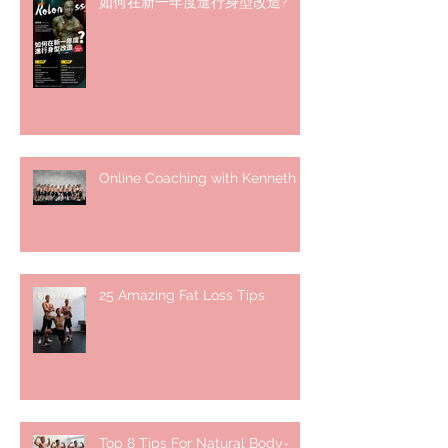
如何在新一年度進行身型改造?
Online Coaching with Kenneth
25 Amazing Fat Loss Tips⁣
Top 8 Tips For Natural Body-