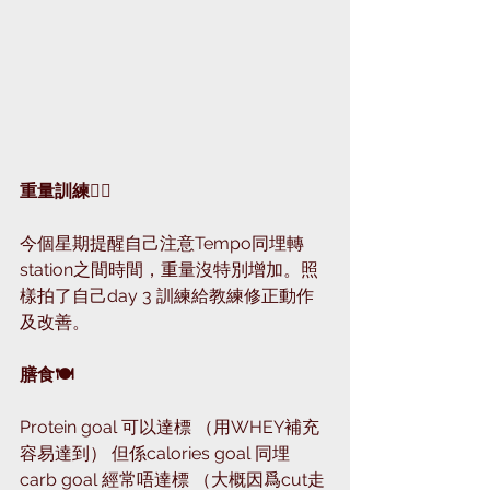
重量訓練🏋🏻
今個星期提醒自己注意Tempo同埋轉
station之間時間，重量沒特別增加。照
樣拍了自己day 3 訓練給教練修正動作
及改善。
膳食🍽
Protein goal 可以達標 （用WHEY補充
容易達到） 但係calories goal 同埋 
carb goal 經常唔達標 （大概因爲cut走