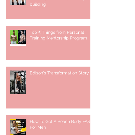
building ⁣
Top 5 Things from Personal
Training Mentorship Program
Edison's Transformation Story
How To Get A Beach Body FAST
For Men