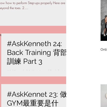
know how to perform Step-ups properly Here are
eyond the toes. 2....
#AskKenneth 24:
Onl
Back Training 背部
訓練 Part 3
#AskKenneth 24: Variations of Back Training
背部訓練 1. Rope Chin-ups - Start from dead-
hang position - Pull yourself up to the top -
Lower...
#AskKennet 23: 做
GYM最重要是什