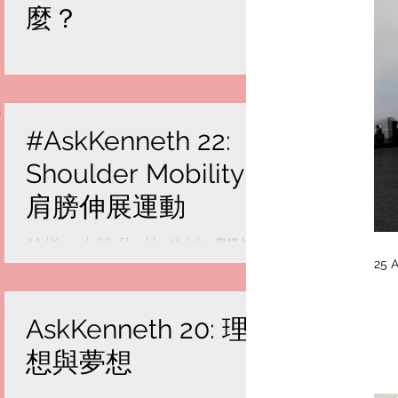
麼？
#AskKenneth 22:
Shoulder Mobility
肩膀伸展運動
#AskKenneth 22: Shoulder Mobility 肩膀伸展
運動 知道大部份香港人都有肩膀問題， 無
25 A
論在辦公室內工作時間太長， 或是缺乏運
動， 還是做大量訓練而缺乏伸展運動， 都
會有機會引起肩頸痛和背痛。 即使今天你沒
AskKenneth 20: 理
有，你仍可以去做這些伸展運動，...
想與夢想