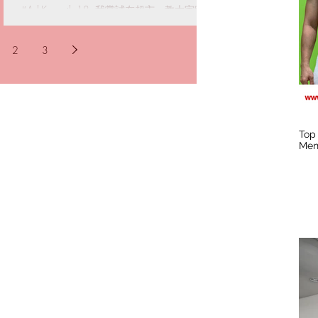
#AskKenneth 18: 我嘗試在超市，教大家睇
食物標籤。不要盲目睇包裝上的字，不要聽
人講，要小心地運用智慧去閲讀標籤上的數
2
3
字。假設你的目標是消脂的話，我相信你已
定下了每日所攝取的卡路里、蛋白質、碳水
化合物和脂肪目標。所以，要「睇餸食
飯」。小心中招！
Top 
Men