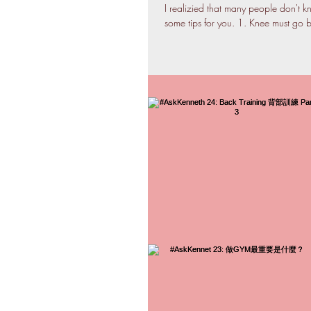
I realizied that many people don't 
some tips for you. 1. Knee must go b