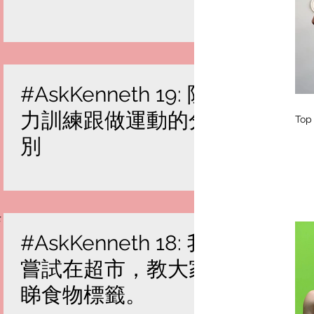
#AskKenneth 19: 阻
力訓練跟做運動的分
Top 
別
#AskKenneth 18: 我
嘗試在超市，教大家
睇食物標籤。