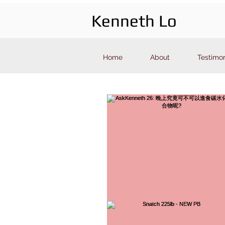
Kenneth Lo
Kenneth Lo
Home
About
Testimon