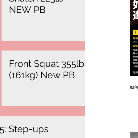
NEW PB
Front Squat 355lb
(161kg) New PB
如何
5: Step-ups