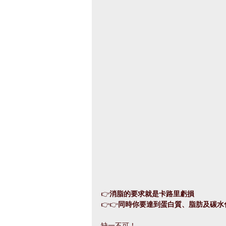
👉
消脂的要求就是卡路里虧損
👉👉
同時你要達到蛋白質、脂肪及碳水
缺一不可！