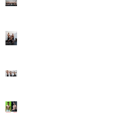
Online Coaching with
Kenneth
25 Amazing Fat Loss Tips⁣
Top 8 Tips For Natural
Body-building ⁣
Top 5 Things from
Personal Training
Mentorship Program