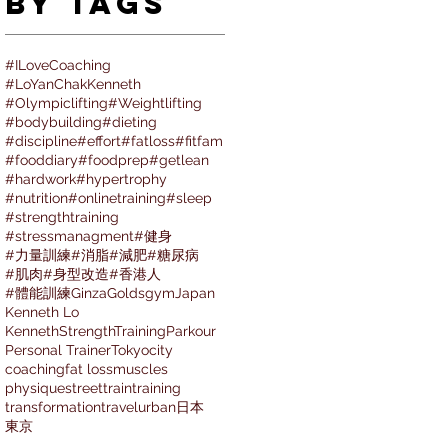
By Tags
#ILoveCoaching
#LoYanChakKenneth
#Olympiclifting
#Weightlifting
#bodybuilding
#dieting
#discipline
#effort
#fatloss
#fitfam
#fooddiary
#foodprep
#getlean
#hardwork
#hypertrophy
#nutrition
#onlinetraining
#sleep
#strengthtraining
#stressmanagment
#健身
#力量訓練
#消脂
#減肥
#糖尿病
#肌肉
#身型改造
#香港人
#體能訓練
Ginza
Goldsgym
Japan
Kenneth Lo
KennethStrengthTraining
Parkour
Personal Trainer
Tokyo
city
coaching
fat loss
muscles
physique
street
train
training
transformation
travel
urban
日本
東京