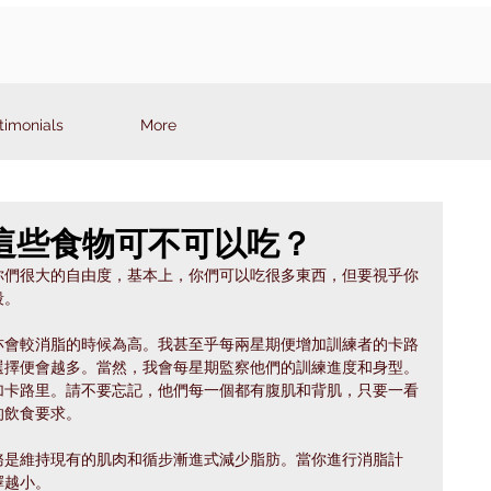
timonials
More
85: 這些食物可不可以吃？
你們很大的自由度，基本上，你們可以吃很多東西，但要視乎你
段。
亦會較消脂的時候為高。我甚至乎每兩星期便增加訓練者的卡路
選擇便會越多。當然，我會每星期監察他們的訓練進度和身型。
加卡路里。請不要忘記，他們每一個都有腹肌和背肌，只要一看
的飲食要求。
務是維持現有的肌肉和循步漸進式減少脂肪。當你進行消脂計
擇越小。