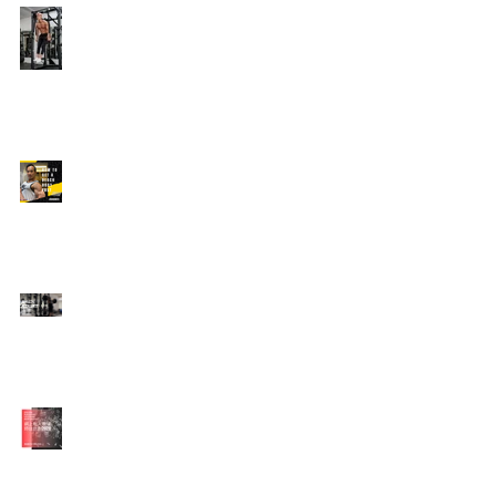
Edison's Transformation
Story
How To Get A Beach
Body FAST For Men
How To Squat with
Proper Techniques with
WNBF pro
網上健身教練師徒計劃
2020