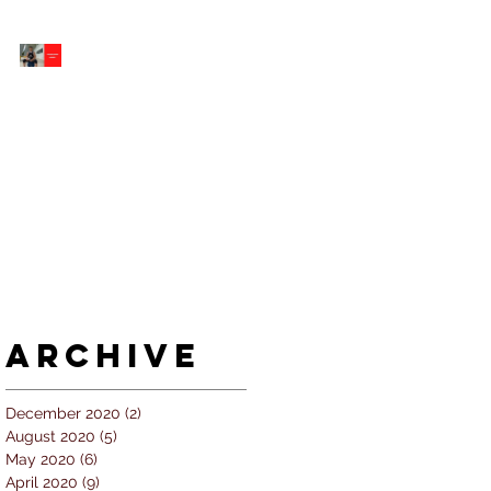
5 個經常犯的錯誤 |
#AskKenneth
Archive
December 2020
(2)
2 posts
August 2020
(5)
5 posts
May 2020
(6)
6 posts
April 2020
(9)
9 posts