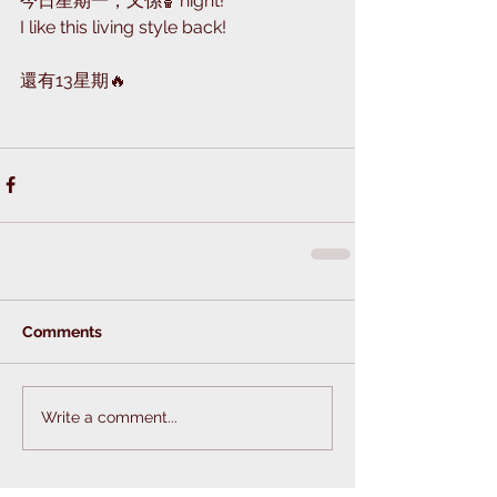
今日星期一，又係🏀night!
I like this living style back!
還有13星期🔥
Comments
Write a comment...