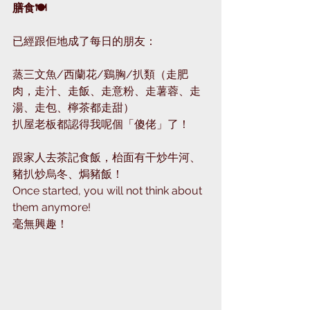
膳食🍽
已經跟佢地成了每日的朋友：
蒸三文魚/西蘭花/鷄胸/扒類（走肥
肉，走汁、走飯、走意粉、走薯蓉、走
湯、走包、檸茶都走甜） 
扒屋老板都認得我呢個「傻佬」了！
跟家人去茶記食飯，枱面有干炒牛河、
豬扒炒烏冬、焗豬飯！
Once started, you will not think about 
them anymore! 
毫無興趣！