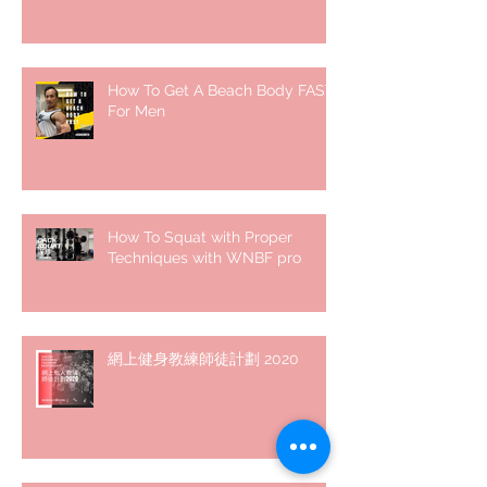
How To Get A Beach Body FAST
For Men
How To Squat with Proper
Techniques with WNBF pro
網上健身教練師徒計劃 2020