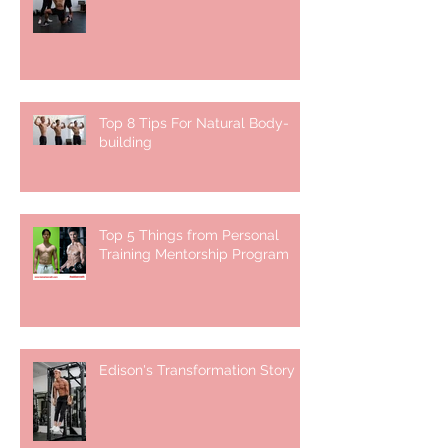
Top 8 Tips For Natural Body-
building ⁣
Top 5 Things from Personal
Training Mentorship Program
Edison's Transformation Story