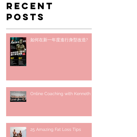
Recent
Posts
如何在新一年度進行身型改造?
Online Coaching with Kenneth
25 Amazing Fat Loss Tips⁣