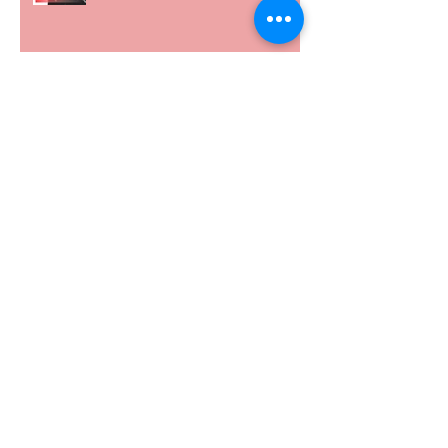
5 個經常犯的錯誤 | #AskKenneth
Archive
December 2020
(2)
2 posts
August 2020
(5)
5 posts
May 2020
(6)
6 posts
April 2020
(9)
9 posts
March 2020
(4)
4 posts
February 2020
(5)
5 posts
January 2020
(4)
4 posts
December 2019
(1)
1 post
November 2019
(2)
2 posts
September 2019
(2)
2 posts