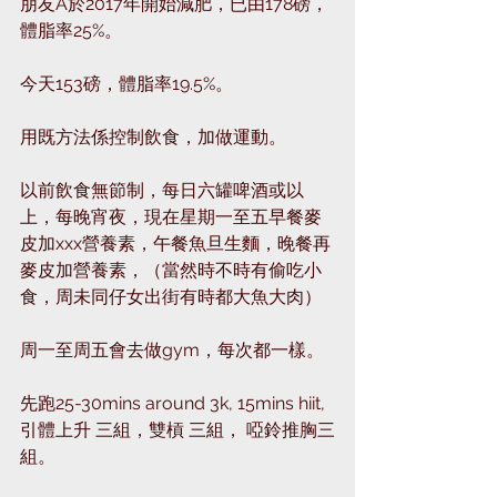
朋友A於2017年開始減肥，已由178磅，
體脂率25%。
今天153磅，體脂率19.5%。
用既方法係控制飲食，加做運動。
以前飲食無節制，每日六罐啤酒或以
上，每晚宵夜，現在星期一至五早餐麥
皮加xxx營養素，午餐魚旦生麵，晚餐再
麥皮加營養素，（當然時不時有偷吃小
食，周未同仔女出街有時都大魚大肉）
周一至周五會去做gym，每次都一樣。
先跑25-30mins around 3k, 15mins hiit, 
引體上升 三組，雙槓 三組， 啞鈴推胸三
組。