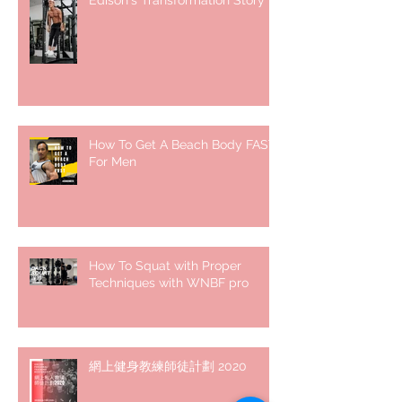
How To Get A Beach Body FAST
For Men
How To Squat with Proper
Techniques with WNBF pro
網上健身教練師徒計劃 2020