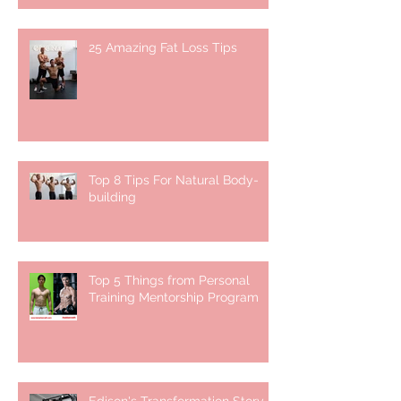
25 Amazing Fat Loss Tips⁣
Top 8 Tips For Natural Body-
building ⁣
Top 5 Things from Personal
Training Mentorship Program
Edison's Transformation Story