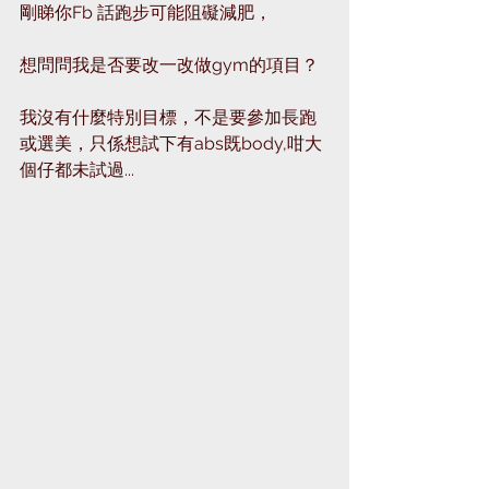
剛睇你Fb 話跑步可能阻礙減肥，
想問問我是否要改一改做gym的項目？
我沒有什麼特別目標，不是要參加長跑
或選美，只係想試下有abs既body,咁大
個仔都未試過...