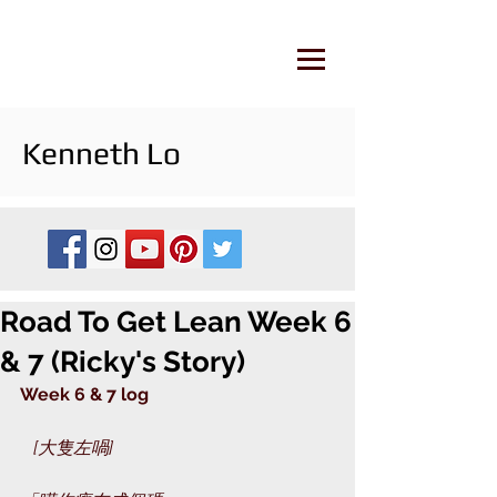
Kenneth Lo
Road To Get Lean Week 6
& 7 (Ricky's Story)
Week 6 & 7 log
   [大隻左喎]