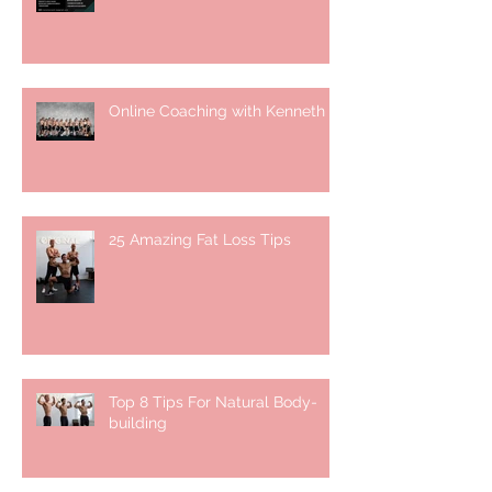
Online Coaching with Kenneth
25 Amazing Fat Loss Tips⁣
Top 8 Tips For Natural Body-
building ⁣