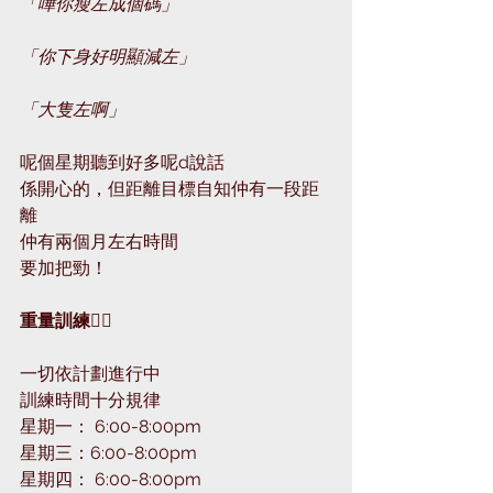
「嘩你瘦左成個碼」
「你下身好明顯減左」
「大隻左啊」
呢個星期聽到好多呢d說話
係開心的，但距離目標自知仲有一段距
離
仲有兩個月左右時間
要加把勁！
重量訓練🏋🏻
一切依計劃進行中
訓練時間十分規律
星期一： 6:00-8:00pm
星期三：6:00-8:00pm
星期四： 6:00-8:00pm