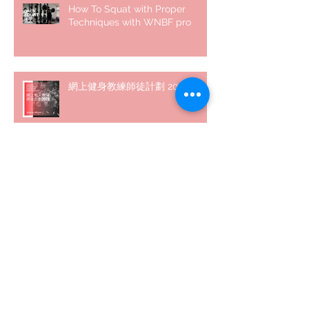
How To Squat with Proper
Techniques with WNBF pro
網上健身教練師徒計劃 2020
5 個經常犯的錯誤 | #AskKenneth
Archive
December 2020
(2)
2 posts
August 2020
(5)
5 posts