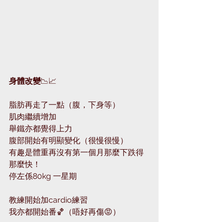
身體改變
📉📈
脂肪再走了一點（腹，下身等）
肌肉繼續增加
舉鐵亦都覺得上力
腹部開始有明顯變化（很慢很慢）
有趣是體重再沒有第一個月那麼下跌得
那麼快！
停左係80kg 一星期
教練開始加cardio練習
我亦都開始番🏀（唔好再傷😡）