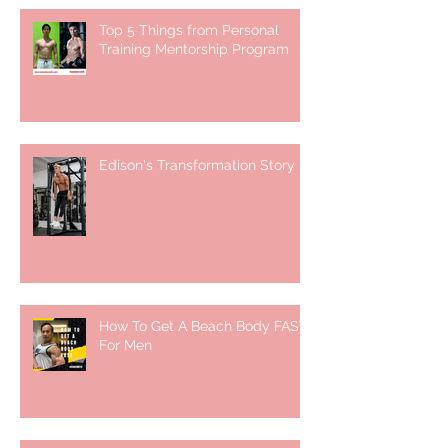
Top 5 Things from Personal
Training Mentorship Program
Edison's Transformation Story
How To Get A Beach Body FAST
For Men