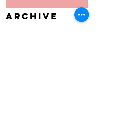
Archive
December 2020
(2)
2 posts
August 2020
(5)
5 posts
May 2020
(6)
6 posts
April 2020
(9)
9 posts
March 2020
(4)
4 posts
February 2020
(5)
5 posts
January 2020
(4)
4 posts
December 2019
(1)
1 post
November 2019
(2)
2 posts
September 2019
(2)
2 posts
August 2019
(7)
7 posts
July 2019
(14)
14 posts
June 2019
(2)
2 posts
April 2019
(1)
1 post
March 2019
(3)
3 posts
February 2019
(2)
2 posts