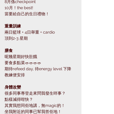
8月係checkpoint
10月！the best! 
當要給自己的生日禮物！
重量訓練
兩日籃球 + 4日舉重 + cardio 
頂到2-3 星期 
膳食
呢幾星期好快肚餓
要食多點菜🥗🥗🥗🥗
期待refeed day, 待energy level 下降
教練便安排
身體改變
很多同事專登走來問我發生咩事？
點樣減得咁快？
其實我想同佢地講，無magic的！
坐我附近的同事已幫我答佢地！