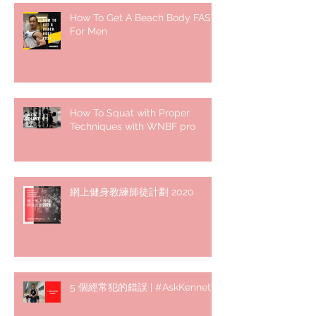
How To Get A Beach Body FAST
For Men
How To Squat with Proper
Techniques with WNBF pro
網上健身教練師徒計劃 2020
5 個經常犯的錯誤 | #AskKenneth