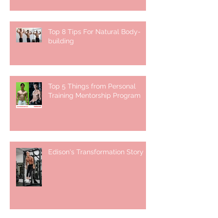
Top 8 Tips For Natural Body-
building ⁣
Top 5 Things from Personal
Training Mentorship Program
Edison's Transformation Story