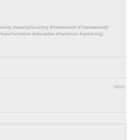
aining
#strengthtraining
#AskKenneth
#Teamkenneth
#transformation
#discipline
#hardwork
#getstrong