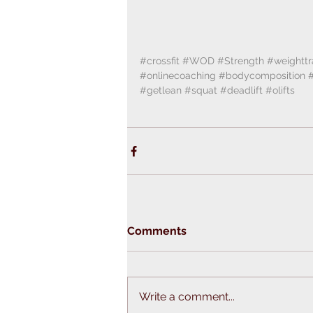
#crossfit
#WOD
#Strength
#weighttr
#onlinecoaching
#bodycomposition
#getlean
#squat
#deadlift
#olifts
Comments
Write a comment...