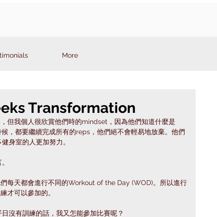
timonials
More
eeks Transformation
fitters，但我個人很欣賞他們時的mindset，因為他們知道什麼是
倦的時候，都要繼續完成所有的reps，他們絕不會輕易地放棄。他們
健身室的人更加努力。⁣
。⁣
每天都會進行不同的Workout of the Day (WOD)。所以進行
和訓練才可以參加的。⁣
日沒有訓練的話，我又怎能參加比賽呢？⁣