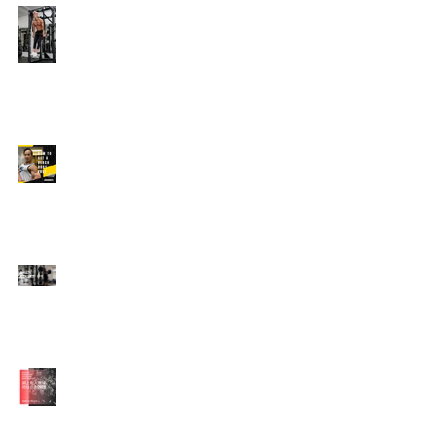
Edison's Transformation
Story
How To Get A Beach
Body FAST For Men
How To Squat with
Proper Techniques with
WNBF pro
網上健身教練師徒計劃
2020