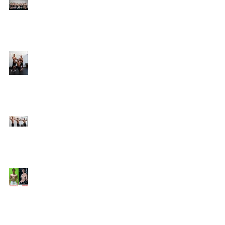
Online Coaching with
Kenneth
25 Amazing Fat Loss Tips⁣
Top 8 Tips For Natural
Body-building ⁣
Top 5 Things from
Personal Training
Mentorship Program