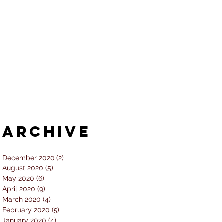
Archive
December 2020
(2)
2 posts
August 2020
(5)
5 posts
May 2020
(6)
6 posts
April 2020
(9)
9 posts
March 2020
(4)
4 posts
February 2020
(5)
5 posts
January 2020
(4)
4 posts