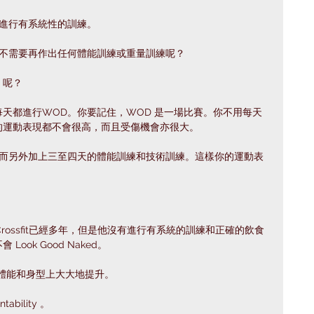
進行有系統性的訓練。⁣
不需要再作出任何體能訓練或重量訓練呢？⁣
呢？⁣
天都進行WOD。你要記住，WOD 是一場比賽。你不用每天
運動表現都不會很高，而且受傷機會亦很大。⁣
、而另外加上三至四天的體能訓練和技術訓練。這樣你的運動表
Crossfit已經多年，但是他沒有進行有系統的訓練和正確的飲食
ok Good Naked。⁣
後，體能和身型上大大地提升。⁣
bility 。⁣